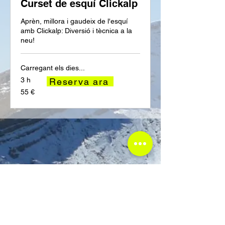
Curset de esquí Clickalp
Aprèn, millora i gaudeix de l'esquí
amb Clickalp: Diversió i tècnica a la
neu!
Carregant els dies...
3 h
Reserva ara
55
55 €
euros
admin@clickalp.com
622361232