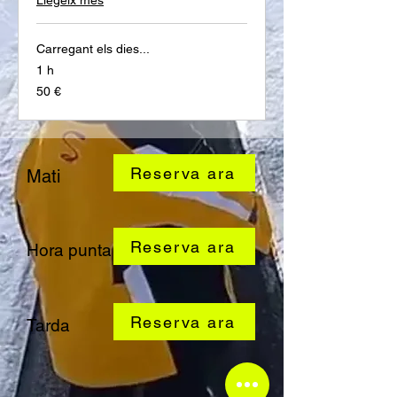
Llegeix més
Carregant els dies...
1 h
50
50 €
euros
Reserva ara
Mati
Reserva ara
Hora punta
Reserva ara
Tarda