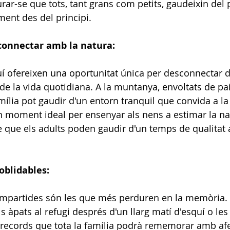
rar-se que tots, tant grans com petits, gaudeixin del 
ent des del principi.
 connectar amb la natura:
í ofereixen una oportunitat única per desconnectar d
l de la vida quotidiana. A la muntanya, envoltats de pa
mília pot gaudir d'un entorn tranquil que convida a la r
 moment ideal per ensenyar als nens a estimar la nat
e que els adults poden gaudir d'un temps de qualitat
oblidables:
mpartides són les que més perduren en la memòria. L
els àpats al refugi després d'un llarg matí d'esquí o les
records que tota la família podrà rememorar amb afe