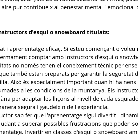
aire pur contribueix al benestar mental i emocional d
structors d'esquí o snowboard titulats:
at i aprenentatge eficaç. Si esteu començant o voleu m
fermament comptar amb instructors d'esquí o snowboa
itats no només tenen el coneixement tècnic per ense
que també estan preparats per garantir la seguretat d
lia. Això és especialment important quan hi ha nens
mades a les condicions de la muntanya. Els instruct
ària per adaptar les lliçons al nivell de cada esquiad
nera segura i gaudeixin de l'experiència.
ctor sap fer que l'aprenentatge sigui divertit i dinàm
 ajudant a superar possibles frustracions que poden so
nentatge. Invertir en classes d'esqui o snowboard am