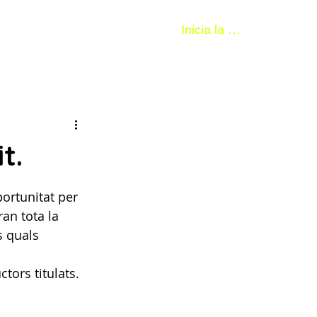
Inicia la sessió
t.
portunitat per 
ran tota la 
s quals 
tors titulats.