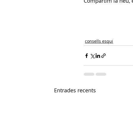
Compartim la neu, e
consells esqui
Entrades recents