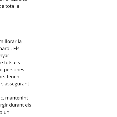
e tota la 
illorar la 
rd . Els 
nyar 
e tots els
 o persones 
ors tenen 
or, assegurant 
ic, mantenint 
rgir durant els 
b un 