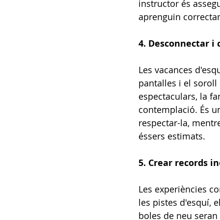
instructor és assegu
aprenguin correctam
4. Desconnectar i
Les vacances d'esqu
pantalles i el sorol
espectaculars, la fa
contemplació. És un
respectar-la, mentr
éssers estimats.
5. Crear records in
Les experiències co
les pistes d'esquí, 
boles de neu seran 