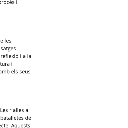
procés i 
e les 
isatges 
eflexió i a la 
ura i 
 amb els seus 
es rialles a 
 batalletes de 
cte. Aquests 