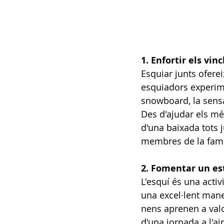
1. Enfortir els vinc
Esquiar junts oferei
esquiadors experime
snowboard, la sensac
Des d'ajudar els mé
d'una baixada tots j
membres de la famí
2. Fomentar un est
L'esquí és una activi
una excel·lent mane
nens aprenen a valor
d'una jornada a l'air