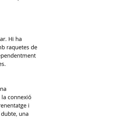
r. Hi ha 
amb raquetes de 
ndependentment 
es.
una 
 la connexió 
renentatge i 
 dubte, una 