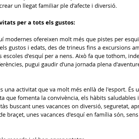
ar un llegat familiar ple d'afecte i diversió.
ivitats per a tots els gustos:
uí modernes ofereixen molt més que pistes per esquia
s els gustos i edats, des de trineus fins a excursions 
les escoles d'esquí per a nens. Això fa que tothom, i
eferències, pugui gaudir d'una jornada plena d'aventur
s una activitat que va molt més enllà de l'esport. És 
a que fomenta la convivència, els hàbits saludables i
stàs buscant unes vacances on diversió, seguretat, ap
 de braçet, unes vacances d'esquí en família són, sens