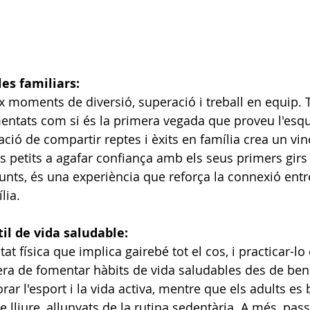
les familiars:
x moments de diversió, superació i treball en equip. T
ntats com si és la primera vegada que proveu l'esqu
ió de compartir reptes i èxits en família crea un vinc
s petits a agafar confiança amb els seus primers girs 
unts, és una experiència que reforça la connexió entre
lia.
il de vida saludable:
tat física que implica gairebé tot el cos, i practicar-lo
ra de fomentar hàbits de vida saludables des de ben p
ar l'esport i la vida activa, mentre que els adults es 
e lliure, allunyats de la rutina sedentària. A més, passa