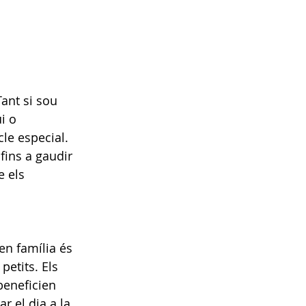
ant si sou 
i o 
le especial. 
fins a gaudir 
 els 
 en família és 
etits. Els 
beneficien 
r el dia a la 